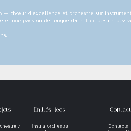
tra – chœur d’excellence et orchestre sur instrume
e et une passion de longue date. L’un des rendez-v
ns.
rojets
Entités liées
Contac
chestra /
Insula orchestra
Contacts