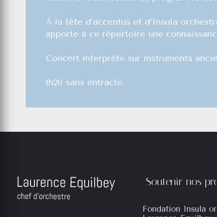
À la tête d’accentus et d’Insula orches
apporte à ce répertoire une connaissanc
Concert interprété sur instruments ancie
1h20 sans entracte.
Soutenir nos p
Fondation Insula or