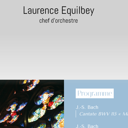
Programme
J.-S. Bach
Cantate BWV 115 « Mac
J.-S. Bach