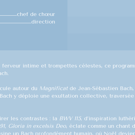
chef de chœur
direction
re ferveur intime et trompettes célestes, ce progr
ch.
icule autour du
Magnificat
de Jean-Sébastien Bach, 
 Bach y déploie une exultation collective, traversée
rer les contrastes : la
BWV 115
, d’inspiration luthé
1, Gloria in excelsis Deo
, éclate comme un chant de
ssine un Bach profondément humain, où Noël devient 