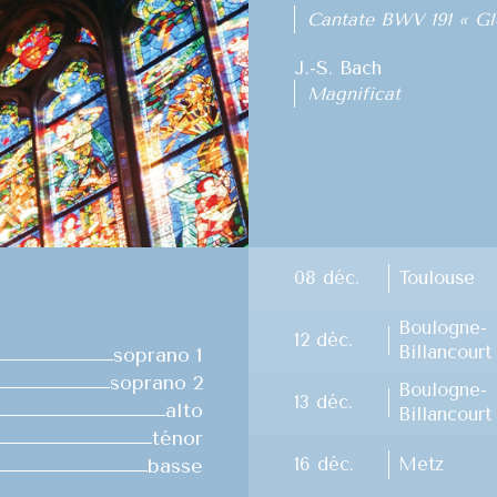
Cantate BWV 191 « Glo
J.-S. Bach
Magnificat
08 déc.
Toulouse
Boulogne-
12 déc.
Billancourt
soprano 1
soprano 2
Boulogne-
13 déc.
alto
Billancourt
ténor
basse
16 déc.
Metz