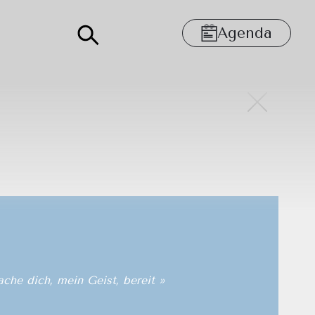
Agenda
he dich, mein Geist, bereit »