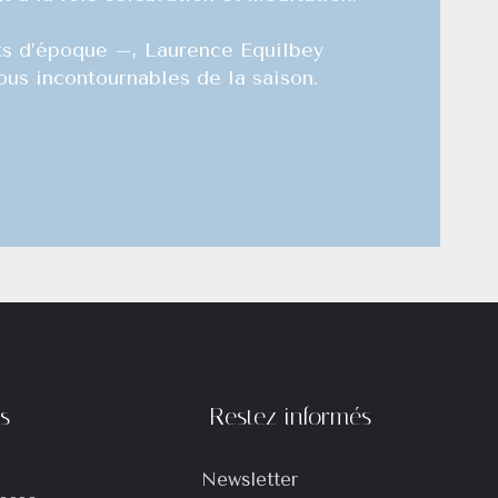
nts d’époque –, Laurence Equilbey
ous incontournables de la saison.
ts
Restez informés
Newsletter