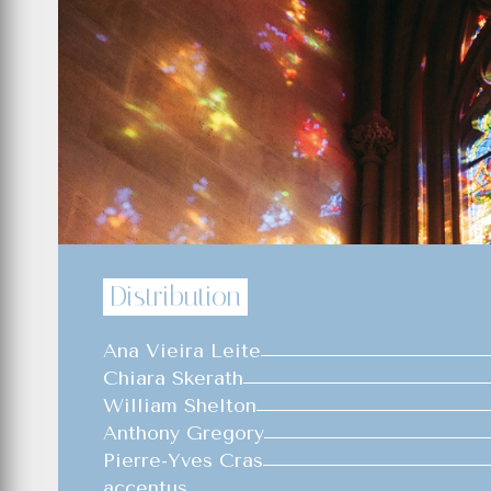
Distribution
Ana Vieira Leite
Chiara Skerath
William Shelton
Anthony Gregory
Pierre-Yves Cras
accentus