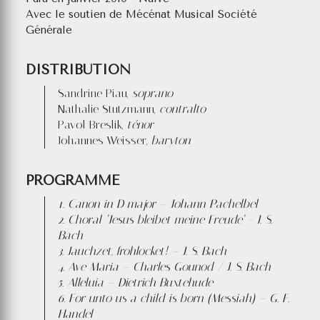
Avec le soutien de Mécénat Musical Société
Générale
DISTRIBUTION
Sandrine Piau,
soprano
Nathalie Stutzmann,
contralto
Pavol Breslik,
ténor
Johannes Weisser,
baryton
PROGRAMME
1. Canon in D major – Johann Pachelbel
2. Choral ‘Jesus bleibet meine Freude’ - J. S.
Bach
3. Jauchzet, frohlocket! – J. S. Bach
4. Ave Maria – Charles Gounod / J. S. Bach
5. Alleluia – Dietrich Buxtehude
6. For unto us a child is born (Messiah) – G. F.
Handel