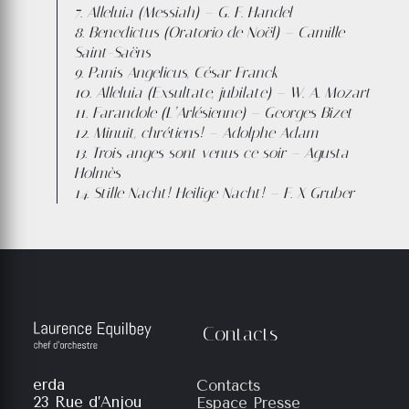
7. Alleluia (Messiah) – G. F. Handel
8. Benedictus (Oratorio de Noël) – Camille
Saint-Saëns
9. Panis Angelicus, César Franck
10. Alleluia (Exsultate, jubilate) – W. A. Mozart
11. Farandole (L’Arlésienne) – Georges Bizet
12. Minuit, chrétiens! – Adolphe Adam
13. Trois anges sont venus ce soir – Agusta
Holmès
14. Stille Nacht! Heilige Nacht! – F. X Gruber
Contacts
erda
Contacts
23 Rue d’Anjou
Espace Presse