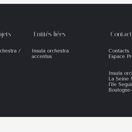
rojets
Entités liées
Contac
chestra /
Insula orchestra
Contacts
accentus
Espace Pr
Insula orc
La Seine 
l'île Segu
Boulogne-